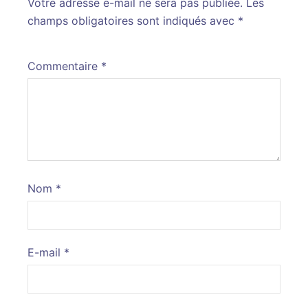
Votre adresse e-mail ne sera pas publiée.
Alternative:
Les
champs obligatoires sont indiqués avec
*
Commentaire
*
Nom
*
E-mail
*