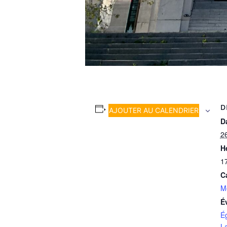
D
AJOUTER AU CALENDRIER
Da
2
H
1
C
M
É
É
L