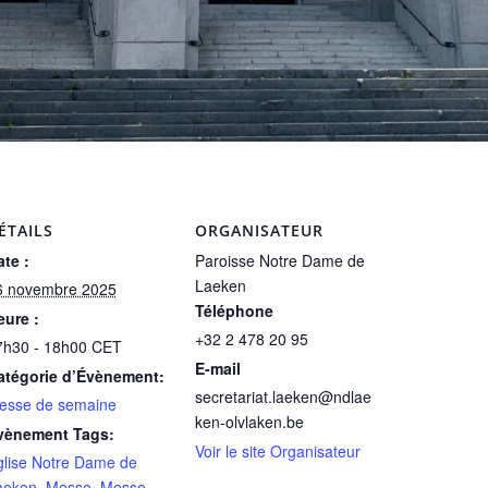
ÉTAILS
ORGANISATEUR
te :
Paroisse Notre Dame de
Laeken
6 novembre 2025
Téléphone
eure :
+32 2 478 20 95
7h30 - 18h00
CET
E-mail
atégorie d’Évènement:
secretariat.laeken@ndlae
esse de semaine
ken-olvlaken.be
vènement Tags:
Voir le site Organisateur
glise Notre Dame de
aeken
,
Messe
,
Messe