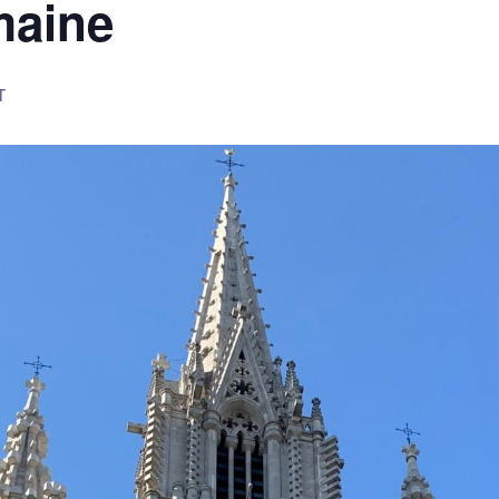
maine
T