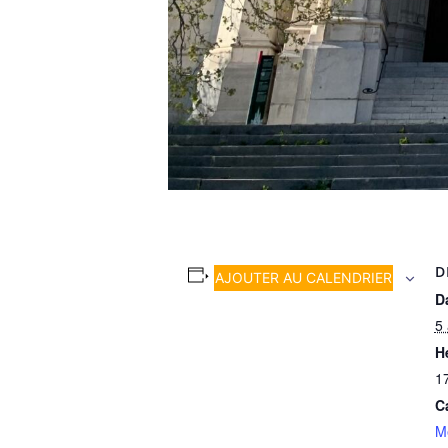
D
AJOUTER AU CALENDRIER
Da
5 
H
1
C
M