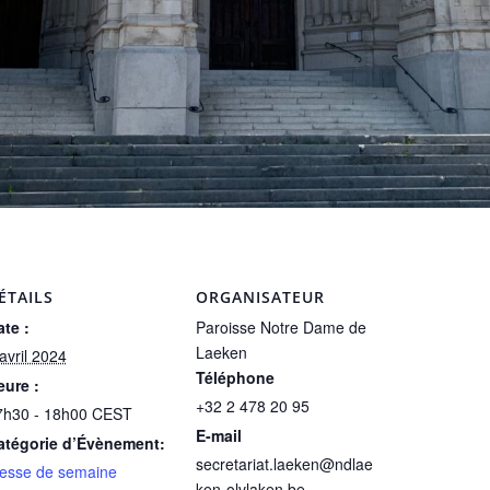
ÉTAILS
ORGANISATEUR
te :
Paroisse Notre Dame de
Laeken
avril 2024
Téléphone
eure :
+32 2 478 20 95
7h30 - 18h00
CEST
E-mail
atégorie d’Évènement:
secretariat.laeken@ndlae
esse de semaine
ken-olvlaken.be