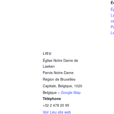
É
É
L
ca
P
L
LIEU
Église Notre Dame de
Laeken
Parvis Notre-Dame
Région de Bruxelles-
Capitale, Belgique
,
1020
Belgique
+ Google Map
Téléphone
+32 2 478 20 95
Voir Lieu site web