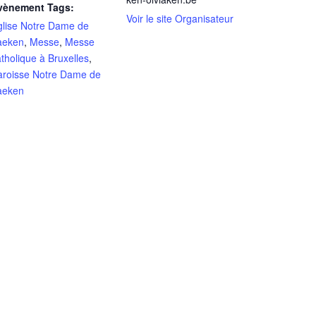
vènement Tags:
Voir le site Organisateur
glise Notre Dame de
aeken
,
Messe
,
Messe
tholique à Bruxelles
,
aroisse Notre Dame de
aeken