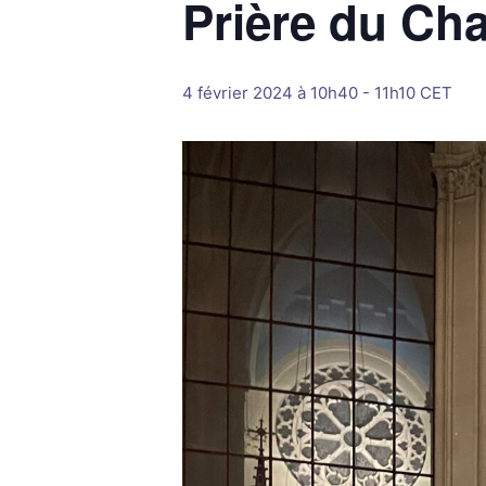
Prière du Cha
4 février 2024 à 10h40
-
11h10
CET