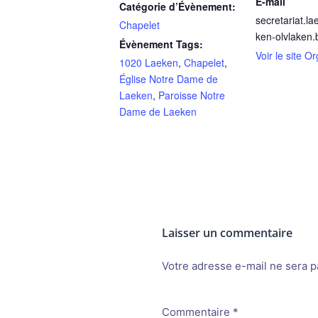
E-mail
Catégorie d’Évènement:
secretariat.l
Chapelet
ken-olvlaken.
Évènement Tags:
Voir le site O
1020 Laeken
,
Chapelet
,
Église Notre Dame de
Laeken
,
Paroisse Notre
Dame de Laeken
Laisser un commentaire
Votre adresse e-mail ne sera p
Alternative:
Commentaire
*