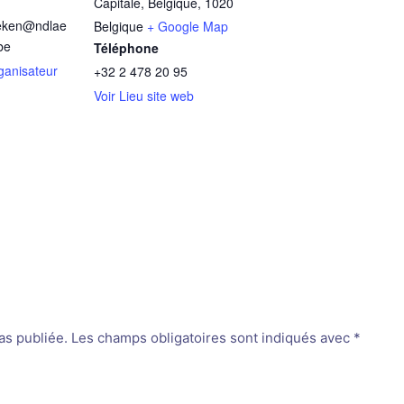
Capitale, Belgique
,
1020
aeken@ndlae
Belgique
+ Google Map
be
Téléphone
rganisateur
+32 2 478 20 95
Voir Lieu site web
as publiée.
Les champs obligatoires sont indiqués avec
*