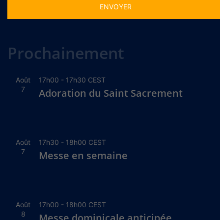
Alternative:
Prochainement
Août
17h00
-
17h30
CEST
7
Adoration du Saint Sacrement
Août
17h30
-
18h00
CEST
7
Messe en semaine
Août
17h00
-
18h00
CEST
8
Messe dominicale anticipée