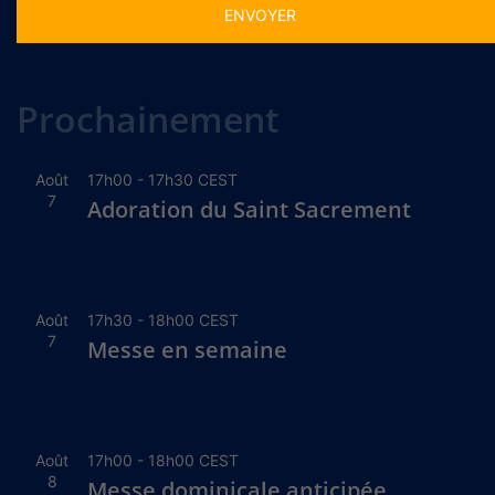
Alternative:
Prochainement
Août
17h00
-
17h30
CEST
7
Adoration du Saint Sacrement
Août
17h30
-
18h00
CEST
7
Messe en semaine
Août
17h00
-
18h00
CEST
8
Messe dominicale anticipée