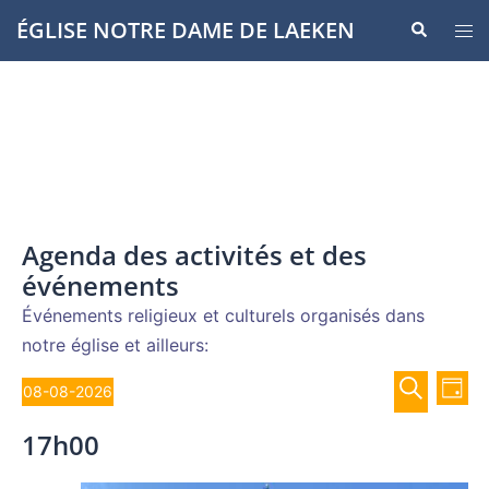
Aller
ÉGLISE NOTRE DAME DE LAEKEN
Recherche
Ouvr
au
le
contenu
men
Agenda des activités et des
événements
Événements religieux et culturels organisés dans
notre église et ailleurs:
Recher
Évènements
Nav
08-08-2026
JOUR
de
et
Sélectionnez
for
RECHERCH
vue
17h00
navigat
une
Év
8
de
date.