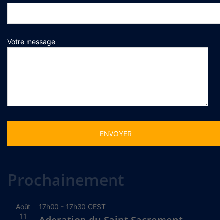
Votre message
Alternative:
Prochainement
Août
17h00
-
17h30
CEST
11
Adoration du Saint Sacrement