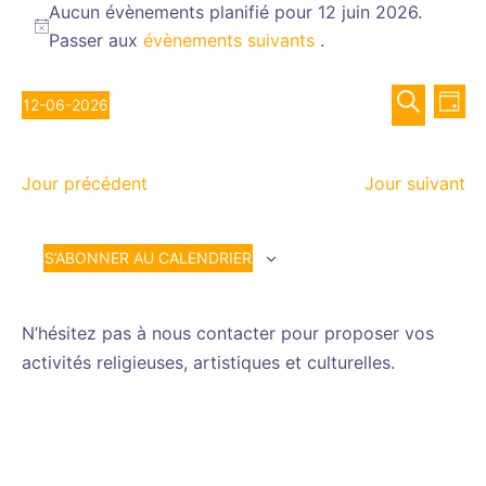
for
Aucun évènements planifié pour 12 juin 2026.
Notice
Passer aux
évènements suivants
.
12
juin
Recher
Nav
2026
12-06-2026
JOUR
de
et
Sélectionnez
RECHERCH
vue
navigat
une
Év
de
Jour précédent
Jour suivant
date.
vues
Évènem
S’ABONNER AU CALENDRIER
N’hésitez pas à nous contacter pour proposer vos
activités religieuses, artistiques et culturelles.