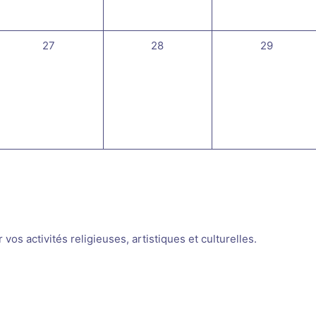
0
0
0
27
28
29
évènement,
évènement,
évènement
os activités religieuses, artistiques et culturelles.