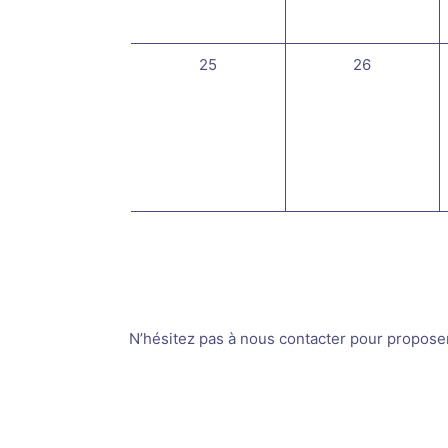
0
0
25
26
évènement,
évènement,
N’hésitez pas à nous contacter pour proposer v