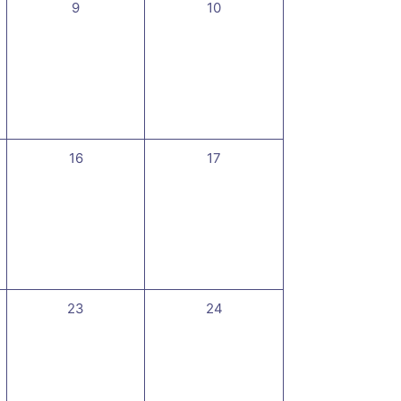
0
0
9
10
t,
évènement,
évènement,
0
0
16
17
,
évènement,
évènement,
0
0
23
24
,
évènement,
évènement,