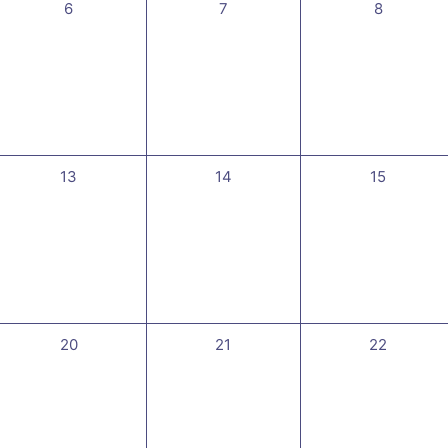
0
0
0
6
7
8
évènement,
évènement,
évènemen
0
0
0
13
14
15
évènement,
évènement,
évènement
0
0
0
20
21
22
évènement,
évènement,
évènement