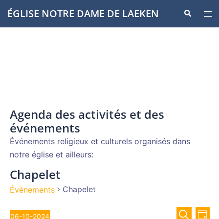
Aller
ÉGLISE NOTRE DAME DE LAEKEN
Recherche
Ouvr
au
le
contenu
men
Agenda des activités et des
événements
Événements religieux et culturels organisés dans
notre église et ailleurs:
Chapelet
Chapelet
Évènements
Recher
Évènements
Nav
06-10-2024