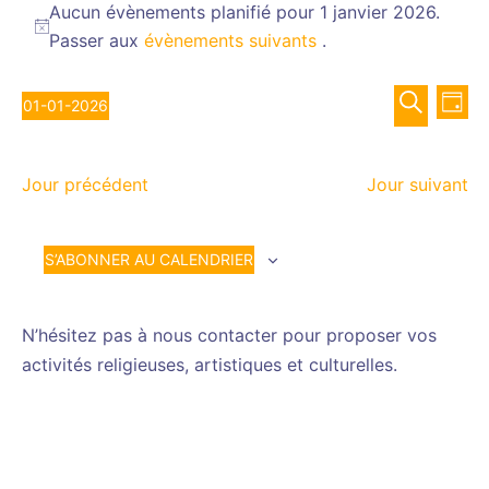
for
Aucun évènements planifié pour 1 janvier 2026.
Notice
Passer aux
évènements suivants
.
1
janvier
Recher
Nav
2026
01-01-2026
JOUR
de
et
Sélectionnez
RECHERCH
vue
navigat
une
Év
de
Jour précédent
Jour suivant
date.
vues
Évènem
S’ABONNER AU CALENDRIER
N’hésitez pas à nous contacter pour proposer vos
activités religieuses, artistiques et culturelles.