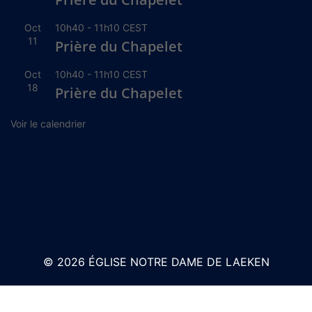
Oct
10h40
-
11h10
CEST
11
Prière du Chapelet
Oct
10h40
-
11h10
CEST
18
Prière du Chapelet
Voir le calendrier
© 2026 ÉGLISE NOTRE DAME DE LAEKEN