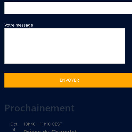
Votre message
Alternative:
Prochainement
Oct
10h40
-
11h10
CEST
4
Prière du Chapelet