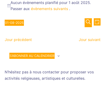
for
Aucun évènements planifié pour 1 août 2025.
Notice
Passer aux
évènements suivants
.
1
août
Recher
Nav
2025
01-08-2025
JOUR
de
et
Sélectionnez
RECHERCH
vue
navigat
une
Év
de
Jour précédent
Jour suivant
date.
vues
Évènem
S’ABONNER AU CALENDRIER
N’hésitez pas à nous contacter pour proposer vos
activités religieuses, artistiques et culturelles.