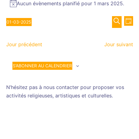
for
Aucun évènements planifié pour 1 mars 2025.
Notice
1
Recher
Nav
mars
01-03-2025
JOUR
de
et
2025
Sélectionnez
RECHERCH
vue
navigat
une
Év
de
Jour précédent
Jour suivant
date.
vues
Évènem
S’ABONNER AU CALENDRIER
N’hésitez pas à nous contacter pour proposer vos
activités religieuses, artistiques et culturelles.