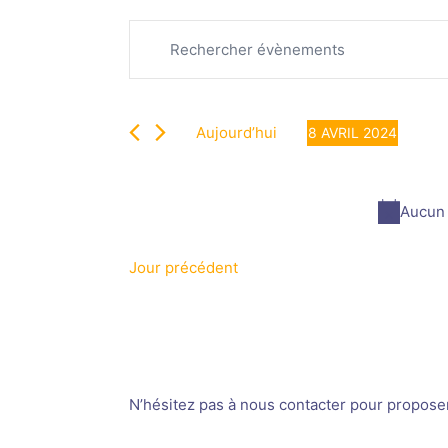
Recherche
Évènements
Saisir
et
for
mot-
navigation
8
clé.
de
avril
Rechercher
vues
2024
Aujourd’hui
8 AVRIL 2024
Évènements
Évènements
Sélectionnez
par
une
mot-
date.
Aucun 
clé.
Jour précédent
N’hésitez pas à nous contacter pour proposer v