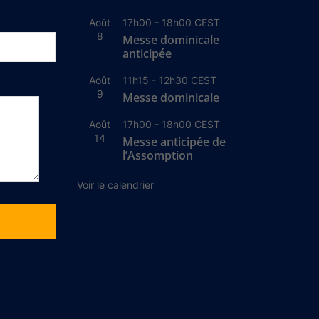
Août
17h00
-
18h00
CEST
8
Messe dominicale
anticipée
Août
11h15
-
12h30
CEST
9
Messe dominicale
Août
17h00
-
18h00
CEST
14
Messe anticipée de
l’Assomption
Voir le calendrier