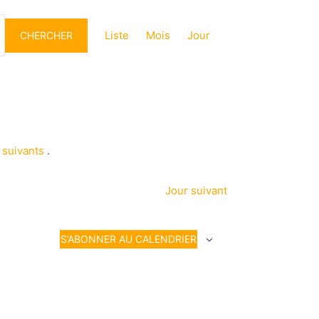
Navigation
de
Liste
Mois
Jour
CHERCHER
vues
Évènement
 suivants
.
Jour suivant
S’ABONNER AU CALENDRIER