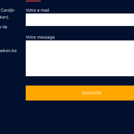
 Cardijn
Votre e-mail
ken).
u-Ve
Votre message
aeken.be
Alternative: