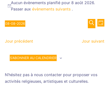
for
Aucun évènements planifié pour 8 août 2026.
Notice
Passer aux
évènements suivants
.
8
août
Recher
Nav
2026
08-08-2026
JOUR
de
et
Sélectionnez
RECHERCH
vue
navigat
une
Év
de
Jour précédent
Jour suivant
date.
vues
Évènem
S’ABONNER AU CALENDRIER
N’hésitez pas à nous contacter pour proposer vos
activités religieuses, artistiques et culturelles.