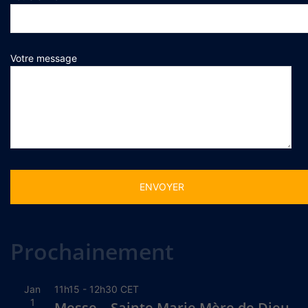
Votre message
Alternative:
Prochainement
Jan
11h15
-
12h30
CET
1
Messe – Sainte Marie Mère de Dieu