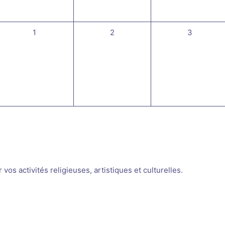
0
0
0
1
2
3
évènement,
évènement,
évènement
os activités religieuses, artistiques et culturelles.