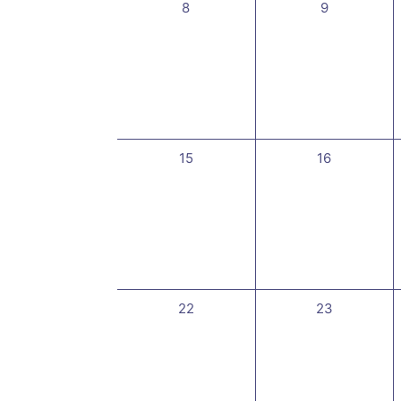
0
0
8
9
évènement,
évènement,
0
0
15
16
évènement,
évènement,
0
0
22
23
évènement,
évènement,