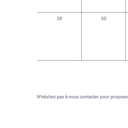
0
0
29
30
évènement,
évènement,
N’hésitez pas à nous contacter pour proposer v