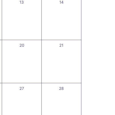
0
0
13
14
,
évènement,
évènement,
0
0
20
21
,
évènement,
évènement,
0
0
27
28
,
évènement,
évènement,