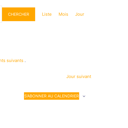
Navigation
de
Liste
Mois
Jour
CHERCHER
vues
Évènement
ts suivants
.
Jour suivant
S’ABONNER AU CALENDRIER