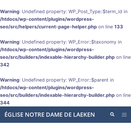
Warning
: Undefined property: WP_Post_Type::$term_id in
/htdocs/wp-content/plugins/wordpress-
seo/src/helpers/current-page-helper.php
on line
133
Warning
: Undefined property: WP_Error::$taxonomy in
/htdocs/wp-content/plugins/wordpress-
seo/src/builders/indexable-hierarchy-builder.php
on line
342
Warning
: Undefined property: WP_Error::$parent in
/htdocs/wp-content/plugins/wordpress-
seo/src/builders/indexable-hierarchy-builder.php
on line
344
Aller
ÉGLISE NOTRE DAME DE LAEKEN
Recherche
Ouvr
au
le
contenu
men