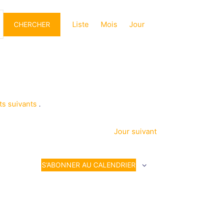
Navigation
de
Liste
Mois
Jour
CHERCHER
vues
Évènement
s suivants
.
Jour suivant
S’ABONNER AU CALENDRIER