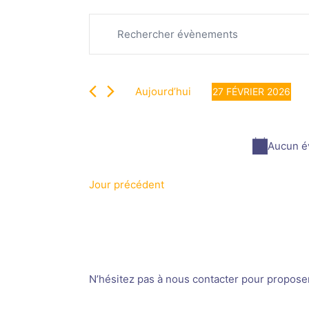
Recherche
Évènements
Saisir
et
for
mot-
navigation
27
clé.
de
février
Rechercher
vues
2026
Aujourd’hui
27 FÉVRIER 2026
Évènements
Évènements
Sélectionnez
par
une
mot-
date.
Aucun év
clé.
Jour précédent
N’hésitez pas à nous contacter pour proposer v