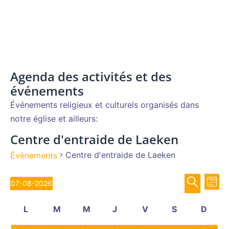
Agenda des activités et des
événements
Événements religieux et culturels organisés dans
notre église et ailleurs:
Centre d'entraide de Laeken
Centre d'entraide de Laeken
Évènements
Recher
Évènements
Nav
07-08-2026
MOIS
de
et
Sélectionnez
RECHERCH
vue
Calendrier
navigat
L
M
M
J
V
S
D
une
Év
de
de
lundi
mardi
mercredi
jeudi
vendredi
samedi
diman
date.