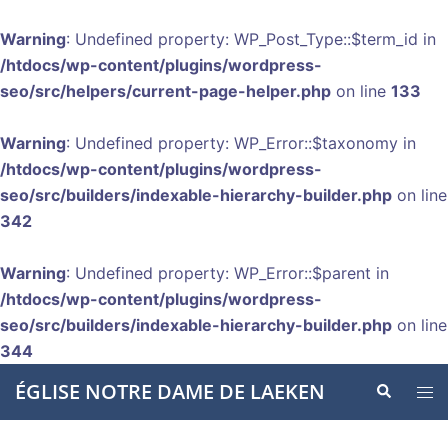
Warning
: Undefined property: WP_Post_Type::$term_id in
/htdocs/wp-content/plugins/wordpress-
seo/src/helpers/current-page-helper.php
on line
133
Warning
: Undefined property: WP_Error::$taxonomy in
/htdocs/wp-content/plugins/wordpress-
seo/src/builders/indexable-hierarchy-builder.php
on line
342
Warning
: Undefined property: WP_Error::$parent in
/htdocs/wp-content/plugins/wordpress-
seo/src/builders/indexable-hierarchy-builder.php
on line
344
Aller
ÉGLISE NOTRE DAME DE LAEKEN
Recherche
Ouvr
au
le
contenu
men