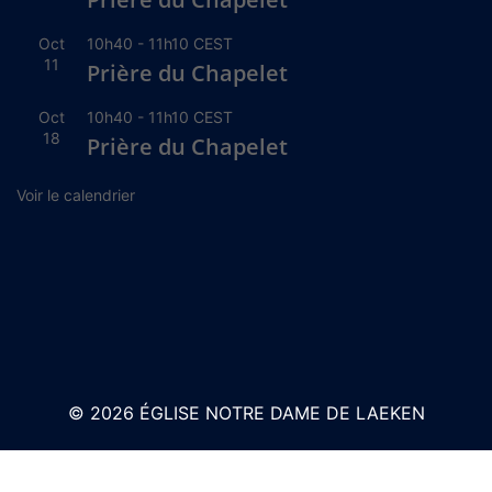
Oct
10h40
-
11h10
CEST
11
Prière du Chapelet
Oct
10h40
-
11h10
CEST
18
Prière du Chapelet
Voir le calendrier
© 2026 ÉGLISE NOTRE DAME DE LAEKEN