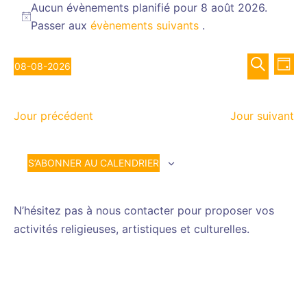
for
Aucun évènements planifié pour 8 août 2026.
Notice
Passer aux
évènements suivants
.
8
août
Recher
Nav
2026
08-08-2026
JOUR
de
et
Sélectionnez
RECHERCH
vue
navigat
une
Év
de
Jour précédent
Jour suivant
date.
vues
Évènem
S’ABONNER AU CALENDRIER
N’hésitez pas à nous contacter pour proposer vos
activités religieuses, artistiques et culturelles.