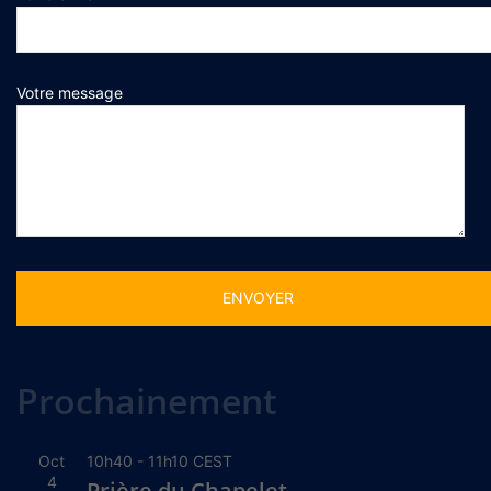
Votre message
Alternative:
Prochainement
Oct
10h40
-
11h10
CEST
4
Prière du Chapelet