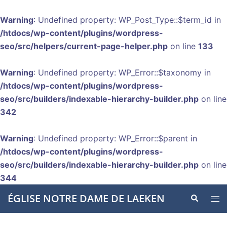
Warning
: Undefined property: WP_Post_Type::$term_id in
/htdocs/wp-content/plugins/wordpress-
seo/src/helpers/current-page-helper.php
on line
133
Warning
: Undefined property: WP_Error::$taxonomy in
/htdocs/wp-content/plugins/wordpress-
seo/src/builders/indexable-hierarchy-builder.php
on line
342
Warning
: Undefined property: WP_Error::$parent in
/htdocs/wp-content/plugins/wordpress-
seo/src/builders/indexable-hierarchy-builder.php
on line
344
Aller
ÉGLISE NOTRE DAME DE LAEKEN
Recherche
Ouvr
au
le
contenu
men