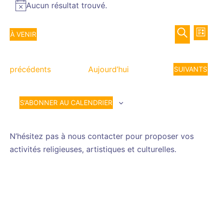
Aucun résultat trouvé.
Notice
Recher
Nav
À VENIR
LISTE
de
et
Sélectionnez
RECHERCH
vue
navigat
une
Év
Évènements
de
précédents
Aujourd’hui
ÉVÈNEMENT
SUIVANTS
date.
vues
Évènem
S’ABONNER AU CALENDRIER
N’hésitez pas à nous contacter pour proposer vos
activités religieuses, artistiques et culturelles.