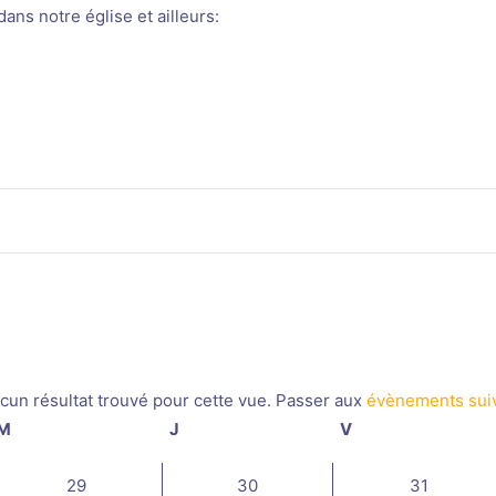
ans notre église et ailleurs:
cun résultat trouvé pour cette vue. Passer aux
évènements sui
Notice
M
mercredi
J
jeudi
V
vendredi
0
0
0
29
30
31