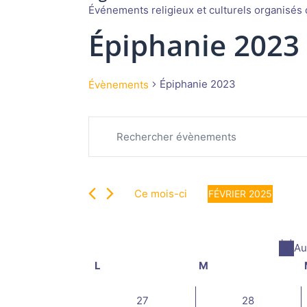
Événements religieux et culturels organisés d
Épiphanie 2023
Épiphanie 2023
Évènements
Recherche
Évènements
Saisir
et
mot-
navigation
clé.
de
Rechercher
vues
Ce mois-ci
FÉVRIER 2025
Évènements
Évènements
Sélectionnez
par
une
mot-
date.
Au
clé.
Calendrier
L
lundi
M
mardi
de
Évènements
0
0
27
28