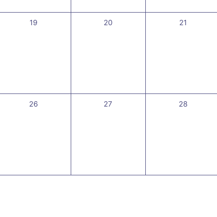
0
0
0
19
20
21
évènement,
évènement,
évènement
0
0
0
26
27
28
évènement,
évènement,
évènement