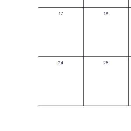
0
0
17
18
évènement,
évènement,
0
0
24
25
évènement,
évènement,