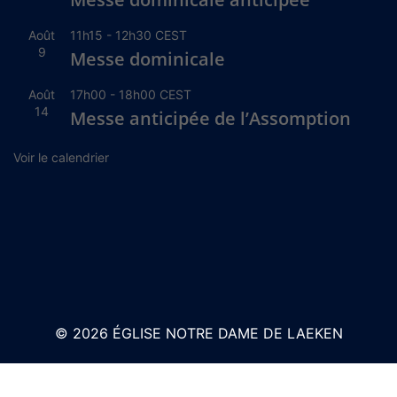
Août
11h15
-
12h30
CEST
9
Messe dominicale
Août
17h00
-
18h00
CEST
14
Messe anticipée de l’Assomption
Voir le calendrier
© 2026 ÉGLISE NOTRE DAME DE LAEKEN