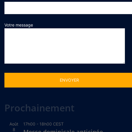
Votre message
Alternative:
Prochainement
Août
17h00
-
18h00
CEST
8
Messe dominicale anticipée