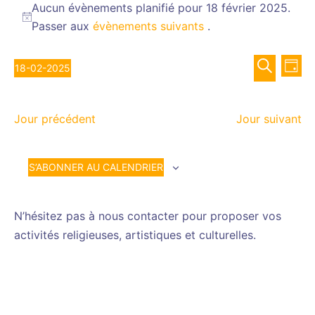
for
Aucun évènements planifié pour 18 février 2025.
Notice
Passer aux
évènements suivants
.
18
février
Recher
Nav
2025
18-02-2025
JOUR
de
et
Sélectionnez
RECHERCH
vue
navigat
une
Év
de
Jour précédent
Jour suivant
date.
vues
Évènem
S’ABONNER AU CALENDRIER
N’hésitez pas à nous contacter pour proposer vos
activités religieuses, artistiques et culturelles.