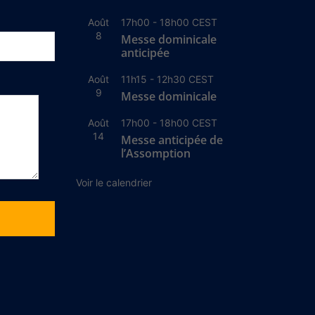
Août
17h00
-
18h00
CEST
8
Messe dominicale
anticipée
Août
11h15
-
12h30
CEST
9
Messe dominicale
Août
17h00
-
18h00
CEST
14
Messe anticipée de
l’Assomption
Voir le calendrier