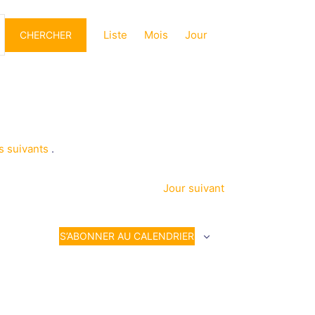
Navigation
de
Liste
Mois
Jour
CHERCHER
vues
Évènement
 suivants
.
Jour suivant
S’ABONNER AU CALENDRIER