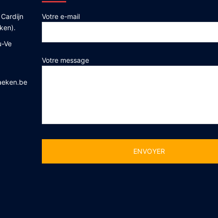
 Cardijn
Votre e-mail
ken).
u-Ve
Votre message
aeken.be
Alternative: