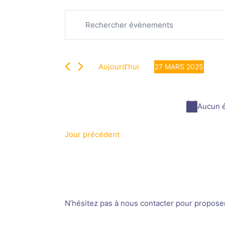
Recherche
Évènements
Saisir
et
for
mot-
navigation
27
clé.
de
mars
Rechercher
vues
2025
Aujourd’hui
27 MARS 2025
Évènements
Évènements
Sélectionnez
par
une
mot-
date.
Aucun é
clé.
Jour précédent
N’hésitez pas à nous contacter pour proposer v