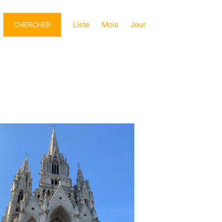
Navigation
de
Liste
Mois
Jour
CHERCHER
vues
Évènement