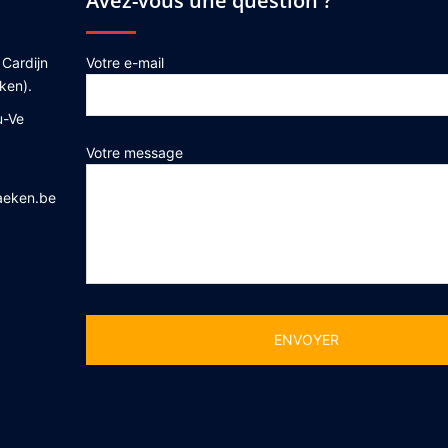
Avez-vous une question ?
 Cardijn
Votre e-mail
ken).
u-Ve
Votre message
aeken.be
Alternative: