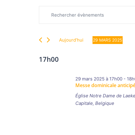
Recherche
Évènements
Saisir
et
for
mot-
navigation
29
clé.
de
mars
Rechercher
vues
2025
Aujourd’hui
29 MARS 2025
Évènements
Évènements
Sélectionnez
par
une
17h00
mot-
date.
clé.
29 mars 2025 à 17h00
-
18h
Messe dominicale anticip
Église Notre Dame de Laek
Capitale, Belgique