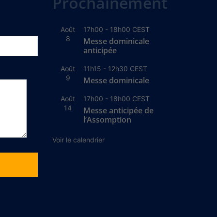
Prochainement
Août
17h00
-
18h00
CEST
8
Messe dominicale
anticipée
Août
11h15
-
12h30
CEST
9
Messe dominicale
Août
17h00
-
18h00
CEST
14
Messe anticipée de
l’Assomption
Voir le calendrier