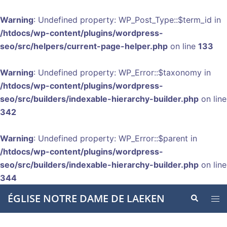
Warning
: Undefined property: WP_Post_Type::$term_id in
/htdocs/wp-content/plugins/wordpress-
seo/src/helpers/current-page-helper.php
on line
133
Warning
: Undefined property: WP_Error::$taxonomy in
/htdocs/wp-content/plugins/wordpress-
seo/src/builders/indexable-hierarchy-builder.php
on line
342
Warning
: Undefined property: WP_Error::$parent in
/htdocs/wp-content/plugins/wordpress-
seo/src/builders/indexable-hierarchy-builder.php
on line
344
Aller
ÉGLISE NOTRE DAME DE LAEKEN
Recherche
Ouvr
au
le
contenu
men