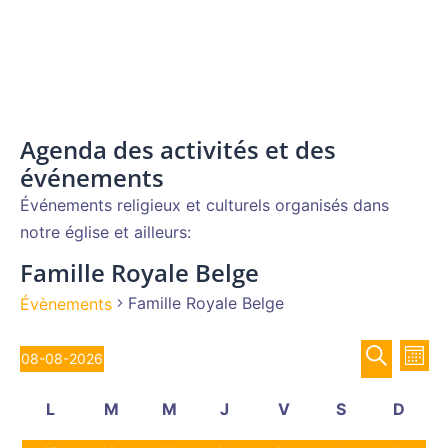
Agenda des activités et des
événements
Événements religieux et culturels organisés dans
notre église et ailleurs:
Famille Royale Belge
Famille Royale Belge
Évènements
Recher
Évènements
Nav
08-08-2026
MOIS
de
et
Sélectionnez
RECHERCH
vue
Calendrier
navigat
L
M
M
J
V
S
D
une
Év
de
de
lundi
mardi
mercredi
jeudi
vendredi
samedi
diman
date.