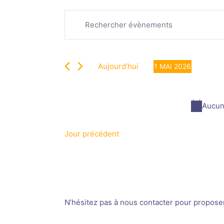
Recherche
Évènements
Saisir
et
for
mot-
navigation
1
clé.
de
mai
Rechercher
vues
2026
Aujourd’hui
1 MAI 2026
Évènements
Évènements
Sélectionnez
par
une
mot-
date.
Aucun
clé.
Jour précédent
N’hésitez pas à nous contacter pour proposer v