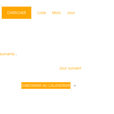
Navigation
de
Liste
Mois
Jour
CHERCHER
vues
Évènement
suivants
.
Jour suivant
S’ABONNER AU CALENDRIER