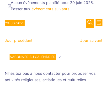
for
Aucun évènements planifié pour 29 juin 2025.
Notice
Passer aux
évènements suivants
.
29
juin
Recher
Nav
2025
29-06-2025
JOUR
de
et
Sélectionnez
RECHERCH
vue
navigat
une
Év
de
Jour précédent
Jour suivant
date.
vues
Évènem
S’ABONNER AU CALENDRIER
N’hésitez pas à nous contacter pour proposer vos
activités religieuses, artistiques et culturelles.