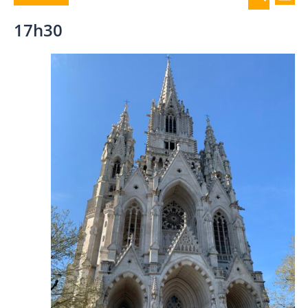
JOUR
de
et
for
Sélectionnez
RECHERCH
vue
17h30
navigat
2
une
Év
de
décembre
date.
vues
2025
Évènem