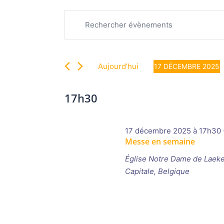
Recherche
Évènements
Saisir
et
for
mot-
navigation
17
clé.
de
décembre
Rechercher
vues
2025
Aujourd’hui
17 DÉCEMBRE 2025
Évènements
Évènements
Sélectionnez
par
une
17h30
mot-
date.
clé.
17 décembre 2025 à 17h30
Messe en semaine
Église Notre Dame de Laek
Capitale, Belgique