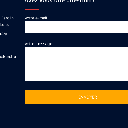
Avez-vous une question ?
 Cardijn
Votre e-mail
ken).
u-Ve
Votre message
aeken.be
Alternative: