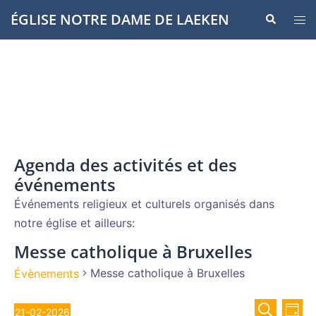
Aller
ÉGLISE NOTRE DAME DE LAEKEN
Recherche
Ouvr
au
le
contenu
men
Agenda des activités et des
événements
Événements religieux et culturels organisés dans
notre église et ailleurs:
Messe catholique à Bruxelles
Messe catholique à Bruxelles
Évènements
Recher
Évènements
Nav
21-02-2026