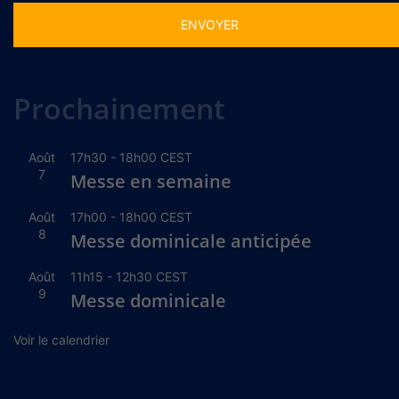
Alternative:
Prochainement
Août
17h30
-
18h00
CEST
7
Messe en semaine
Août
17h00
-
18h00
CEST
8
Messe dominicale anticipée
Août
11h15
-
12h30
CEST
9
Messe dominicale
Voir le calendrier