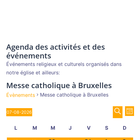
Agenda des activités et des
événements
Événements religieux et culturels organisés dans
notre église et ailleurs:
Messe catholique à Bruxelles
Messe catholique à Bruxelles
Évènements
Recher
Évènements
Nav
07-08-2026
MOIS
de
et
Sélectionnez
RECHERCH
vue
Calendrier
navigat
L
M
M
J
V
S
D
une
Év
de
de
lundi
mardi
mercredi
jeudi
vendredi
samedi
diman
date.