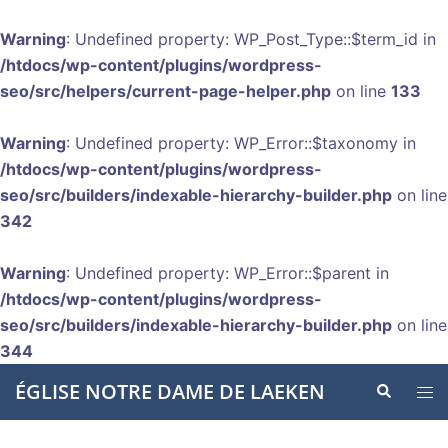
Warning
: Undefined property: WP_Post_Type::$term_id in
/htdocs/wp-content/plugins/wordpress-
seo/src/helpers/current-page-helper.php
on line
133
Warning
: Undefined property: WP_Error::$taxonomy in
/htdocs/wp-content/plugins/wordpress-
seo/src/builders/indexable-hierarchy-builder.php
on line
342
Warning
: Undefined property: WP_Error::$parent in
/htdocs/wp-content/plugins/wordpress-
seo/src/builders/indexable-hierarchy-builder.php
on line
344
Aller
ÉGLISE NOTRE DAME DE LAEKEN
Recherche
Ouvr
au
le
contenu
men