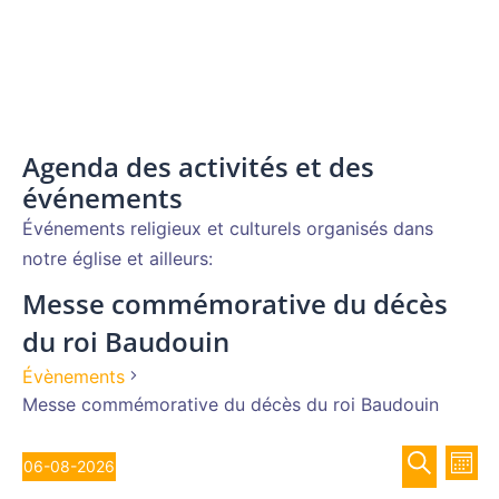
Agenda des activités et des
événements
Événements religieux et culturels organisés dans
notre église et ailleurs:
Messe commémorative du décès
du roi Baudouin
Évènements
Messe commémorative du décès du roi Baudouin
Recher
Évènements
Nav
06-08-2026
MOIS
de
et
Sélectionnez
RECHERCH