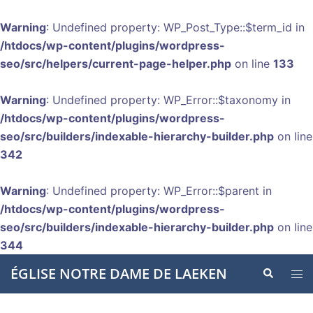
Warning
: Undefined property: WP_Post_Type::$term_id in
/htdocs/wp-content/plugins/wordpress-
seo/src/helpers/current-page-helper.php
on line
133
Warning
: Undefined property: WP_Error::$taxonomy in
/htdocs/wp-content/plugins/wordpress-
seo/src/builders/indexable-hierarchy-builder.php
on line
342
Warning
: Undefined property: WP_Error::$parent in
/htdocs/wp-content/plugins/wordpress-
seo/src/builders/indexable-hierarchy-builder.php
on line
344
Aller
ÉGLISE NOTRE DAME DE LAEKEN
Recherche
Ouvr
au
le
contenu
men