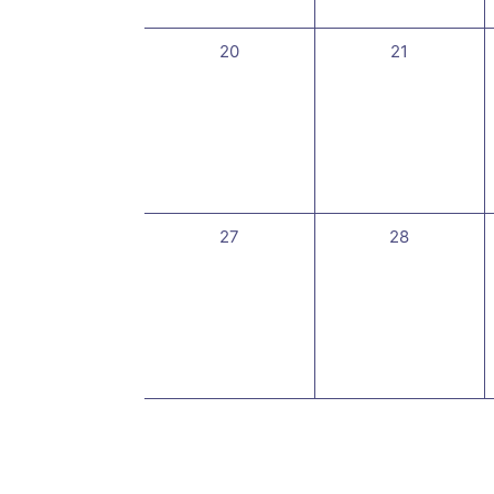
0
0
20
21
évènement,
évènement,
0
0
27
28
évènement,
évènement,