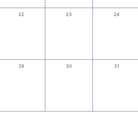
0
0
0
22
23
24
évènement,
évènement,
évènement
0
0
0
29
30
31
évènement,
évènement,
évènement