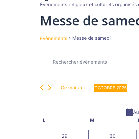
Événements religieux et culturels organisés d
Messe de same
Messe de samedi
Évènements
Recherche
Évènements
Saisir
et
mot-
navigation
clé.
de
Rechercher
vues
Ce mois-ci
OCTOBRE 2025
Évènements
Évènements
Sélectionnez
par
une
mot-
date.
Au
clé.
Calendrier
L
lundi
M
mardi
de
Évènements
0
0
29
30