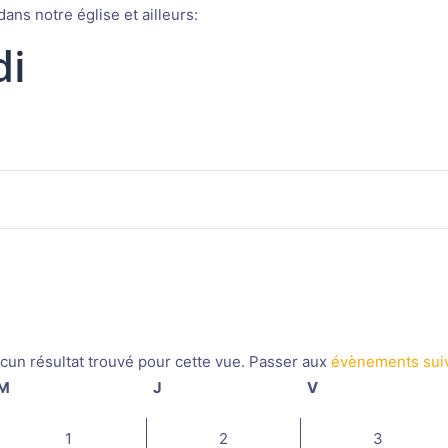
ans notre église et ailleurs:
di
cun résultat trouvé pour cette vue. Passer aux
évènements sui
Notice
M
mercredi
J
jeudi
V
vendredi
0
0
0
1
2
3