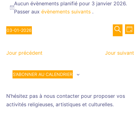
for
Aucun évènements planifié pour 3 janvier 2026.
Notice
Passer aux
évènements suivants
.
3
janvier
Recher
Nav
2026
03-01-2026
JOUR
de
et
Sélectionnez
RECHERCH
vue
navigat
une
Év
de
Jour précédent
Jour suivant
date.
vues
Évènem
S’ABONNER AU CALENDRIER
N’hésitez pas à nous contacter pour proposer vos
activités religieuses, artistiques et culturelles.