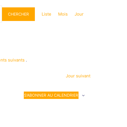
Navigation
de
Liste
Mois
Jour
CHERCHER
vues
Évènement
nts suivants
.
Jour suivant
S’ABONNER AU CALENDRIER