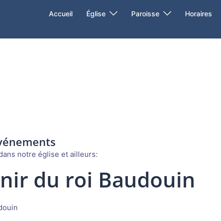
Accueil
Église
Paroisse
Horaires
événements
ans notre église et ailleurs:
nir du roi Baudouin
douin