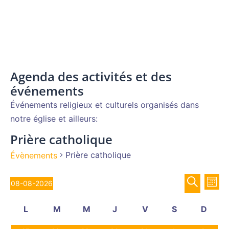
Agenda des activités et des
événements
Événements religieux et culturels organisés dans
notre église et ailleurs:
Prière catholique
Prière catholique
Évènements
Recher
Évènements
Nav
08-08-2026
MOIS
de
et
Sélectionnez
RECHERCH
vue
Calendrier
navigat
L
M
M
J
V
S
D
une
Év
de
de
lundi
mardi
mercredi
jeudi
vendredi
samedi
diman
date.