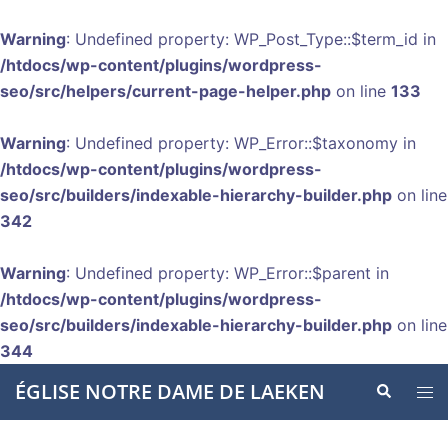
Warning
: Undefined property: WP_Post_Type::$term_id in
/htdocs/wp-content/plugins/wordpress-
seo/src/helpers/current-page-helper.php
on line
133
Warning
: Undefined property: WP_Error::$taxonomy in
/htdocs/wp-content/plugins/wordpress-
seo/src/builders/indexable-hierarchy-builder.php
on line
342
Warning
: Undefined property: WP_Error::$parent in
/htdocs/wp-content/plugins/wordpress-
seo/src/builders/indexable-hierarchy-builder.php
on line
344
Aller
ÉGLISE NOTRE DAME DE LAEKEN
Recherche
Ouvr
au
le
contenu
men