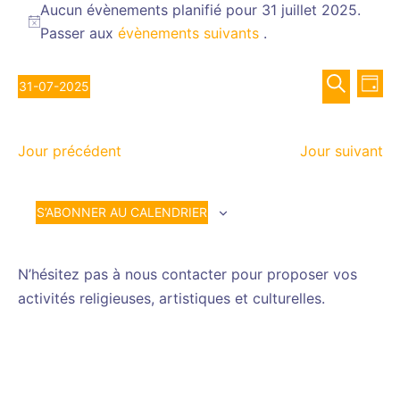
for
Aucun évènements planifié pour 31 juillet 2025.
Notice
Passer aux
évènements suivants
.
31
juillet
Recher
Nav
2025
31-07-2025
JOUR
de
et
Sélectionnez
RECHERCH
vue
navigat
une
Év
de
Jour précédent
Jour suivant
date.
vues
Évènem
S’ABONNER AU CALENDRIER
N’hésitez pas à nous contacter pour proposer vos
activités religieuses, artistiques et culturelles.