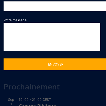
Votre message
Alternative:
Prochainement
Sep
19h00
-
21h00
CEST
1
Groupe Biblique