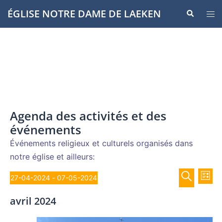
Aller
ÉGLISE NOTRE DAME DE LAEKEN
Recherche
Ouvr
au
le
contenu
men
Agenda des activités et des
événements
Événements religieux et culturels organisés dans
notre église et ailleurs:
Recher
Évènements
Nav
27-04-2024
 - 
07-05-2024
LISTE
de
et
Sélectionnez
RECHERCH
vue
avril 2024
navigat
une
Év
de
date.