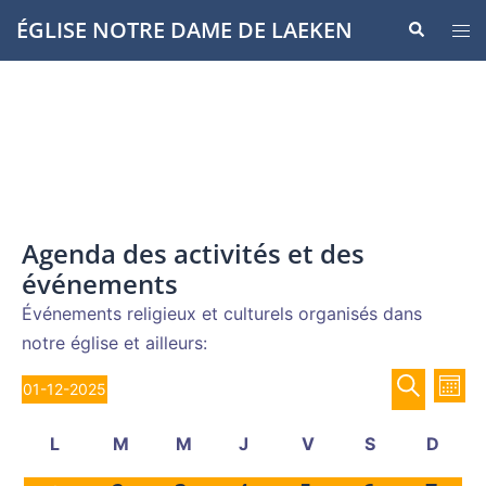
Aller
ÉGLISE NOTRE DAME DE LAEKEN
Recherche
Ouvr
au
le
contenu
men
Agenda des activités et des
événements
Événements religieux et culturels organisés dans
notre église et ailleurs:
Recher
Évènements
Nav
01-12-2025
MOIS
de
et
Sélectionnez
RECHERCH
vue
Calendrier
navigat
L
M
M
J
V
S
D
une
Év
de
de
lundi
mardi
mercredi
jeudi
vendredi
samedi
diman
date.