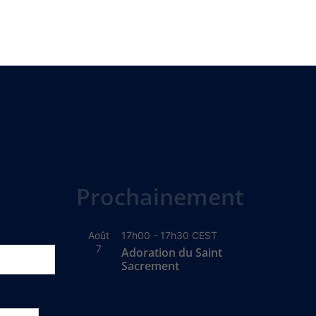
Prochainement
Août
17h00
-
17h30
CEST
7
Adoration du Saint
Sacrement