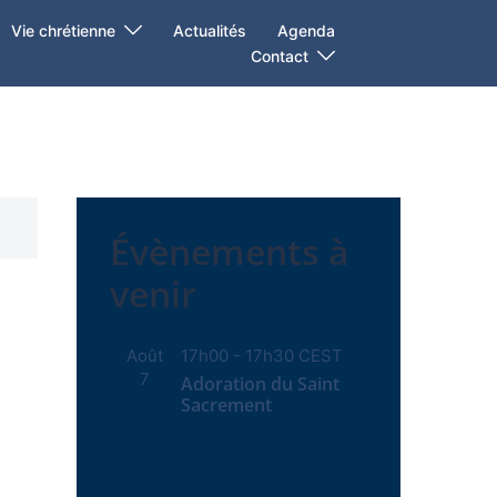
Vie chrétienne
Actualités
Agenda
Contact
Évènements à
venir
Août
17h00
-
17h30
CEST
7
Adoration du Saint
Sacrement