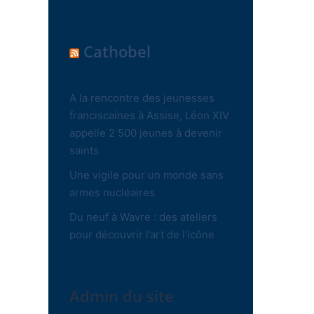
Cathobel
A la rencontre des jeunesses
franciscaines à Assise, Léon XIV
appelle 2 500 jeunes à devenir
saints
Une vigile pour un monde sans
armes nucléaires
Du neuf à Wavre : des ateliers
pour découvrir l’art de l’icône
Admin du site