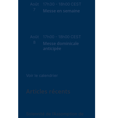
Août
17h30
-
18h00
CEST
7
Messe en semaine
Août
17h00
-
18h00
CEST
8
Messe dominicale
anticipée
Voir le calendrier
Articles récents
Solennité de l’Assomption de