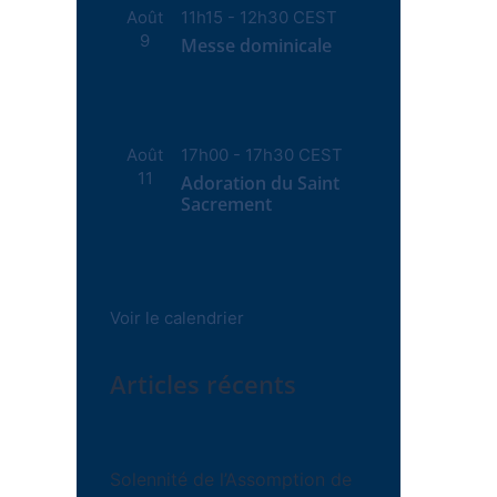
Août
11h15
-
12h30
CEST
9
Messe dominicale
Août
17h00
-
17h30
CEST
11
Adoration du Saint
Sacrement
Voir le calendrier
Articles récents
Solennité de l’Assomption de