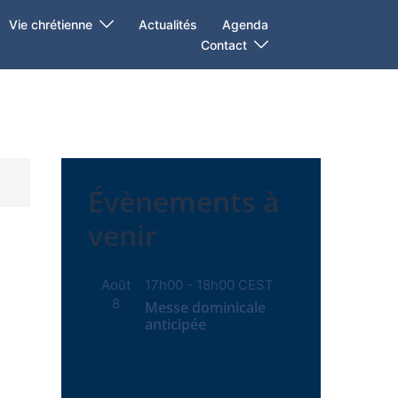
Vie chrétienne
Actualités
Agenda
Contact
Évènements à
venir
Août
17h00
-
18h00
CEST
8
Messe dominicale
anticipée