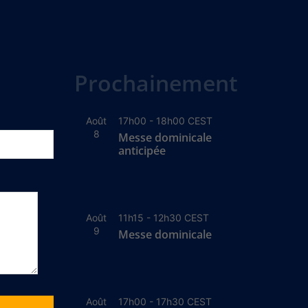
Prochainement
Août
17h00
-
18h00
CEST
8
Messe dominicale
anticipée
Août
11h15
-
12h30
CEST
9
Messe dominicale
Août
17h00
-
17h30
CEST