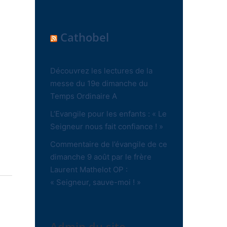
Cathobel
Découvrez les lectures de la
messe du 19e dimanche du
Temps Ordinaire A
L’Evangile pour les enfants : « Le
Seigneur nous fait confiance ! »
Commentaire de l’évangile de ce
dimanche 9 août par le frère
Laurent Mathelot OP :
« Seigneur, sauve-moi ! »
Admin du site