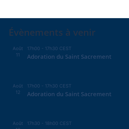
Évènements à venir
Août
17h00
-
17h30
CEST
11
Adoration du Saint Sacrement
Août
17h00
-
17h30
CEST
12
Adoration du Saint Sacrement
Août
17h30
-
18h00
CEST