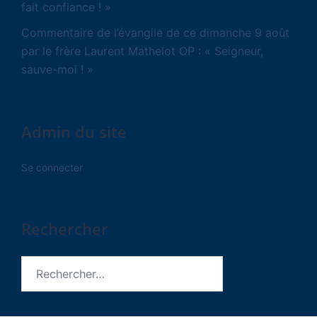
fait confiance ! »
Commentaire de l’évangile de ce dimanche 9 août
par le frère Laurent Mathelot OP : « Seigneur,
sauve-moi ! »
Admin du site
Se connecter
Rechercher
Rechercher :