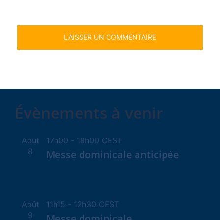
Évènements à venir
Août
17h00
-
18h00
CEST
8
Messe dominicale anticipée
Août
11h15
-
12h30
CEST
9
Messe dominicale