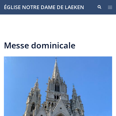
Aller
ÉGLISE NOTRE DAME DE LAEKEN
Recherche
Ouvr
au
le
contenu
men
Messe dominicale