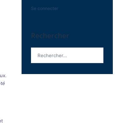
Se connecter
Rechercher
Rechercher :
ux.
été
nt