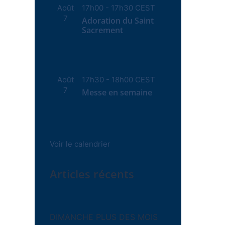
Août
17h00
-
17h30
CEST
7
Adoration du Saint
Sacrement
Août
17h30
-
18h00
CEST
7
Messe en semaine
Voir le calendrier
Articles récents
DIMANCHE PLUS DES MOIS