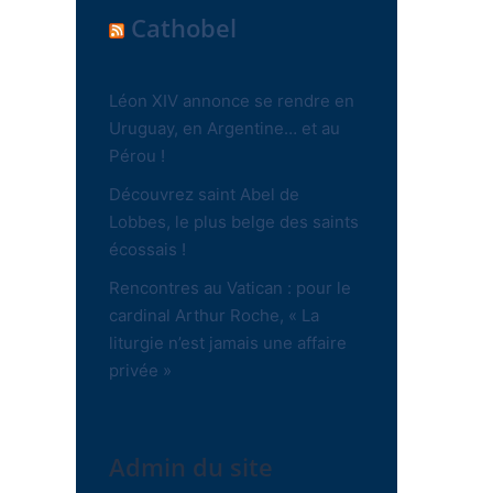
Cathobel
Léon XIV annonce se rendre en
Uruguay, en Argentine… et au
Pérou !
Découvrez saint Abel de
Lobbes, le plus belge des saints
écossais !
Rencontres au Vatican : pour le
cardinal Arthur Roche, « La
liturgie n’est jamais une affaire
privée »
Admin du site