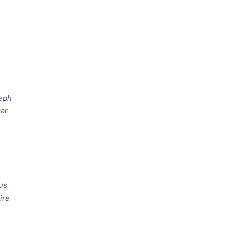
seph
car
us
ire