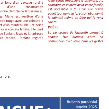
onible.
5