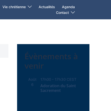
Vie chrétienne
Actualités
Agenda
Contact
Évènements à
venir
Août
17h00
-
17h30
CEST
6
Adoration du Saint
Sacrement