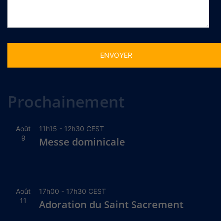
Alternative:
Prochainement
Août
11h15
-
12h30
CEST
9
Messe dominicale
Août
17h00
-
17h30
CEST
11
Adoration du Saint Sacrement