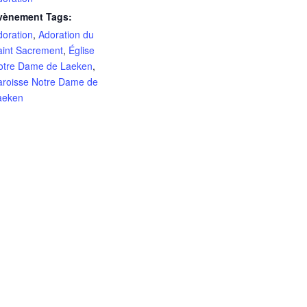
vènement Tags:
doration
,
Adoration du
aint Sacrement
,
Église
otre Dame de Laeken
,
aroisse Notre Dame de
aeken