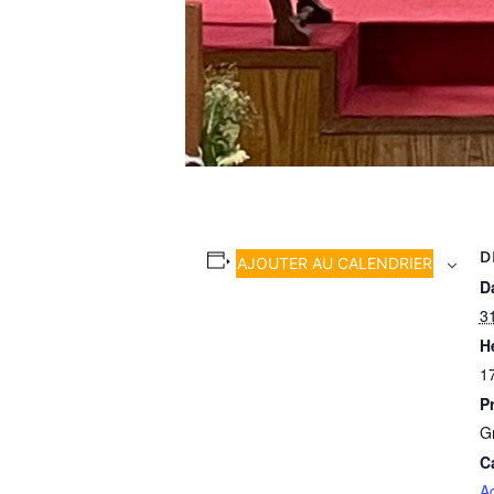
D
AJOUTER AU CALENDRIER
Da
3
H
1
Pr
Gr
C
A