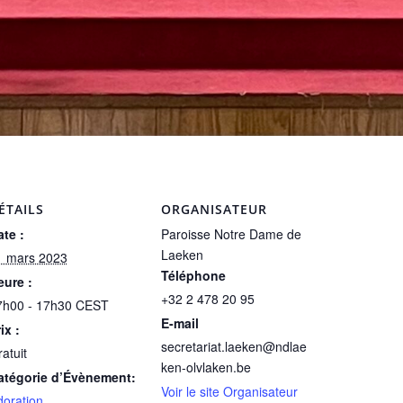
ÉTAILS
ORGANISATEUR
te :
Paroisse Notre Dame de
Laeken
1 mars 2023
Téléphone
eure :
+32 2 478 20 95
7h00 - 17h30
CEST
E-mail
ix :
secretariat.laeken@ndlae
atuit
ken-olvlaken.be
atégorie d’Évènement:
Voir le site Organisateur
doration