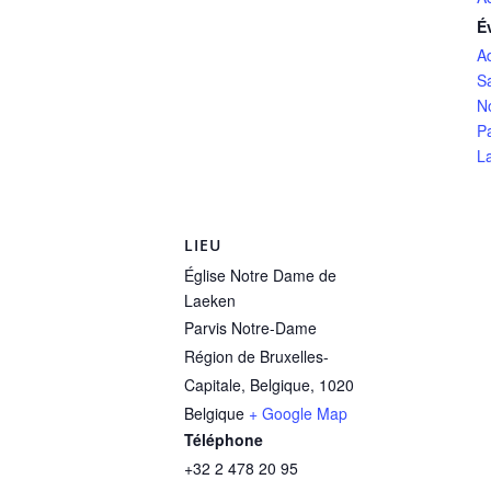
É
A
S
N
P
L
LIEU
Église Notre Dame de
Laeken
Parvis Notre-Dame
Région de Bruxelles-
Capitale, Belgique
,
1020
Belgique
+ Google Map
Téléphone
+32 2 478 20 95